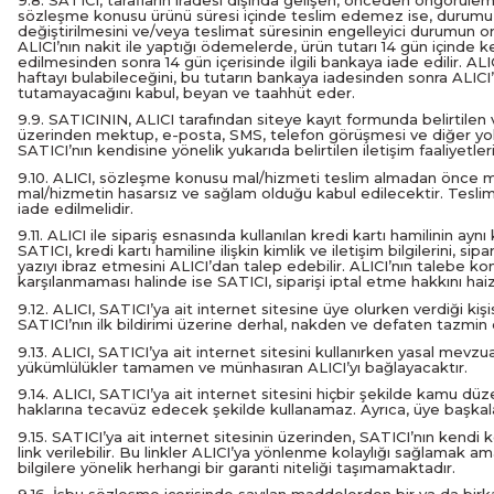
sözleşme konusu ürünü süresi içinde teslim edemez ise, durumu AL
değiştirilmesini ve/veya teslimat süresinin engelleyici durumun o
ALICI’nın nakit ile yaptığı ödemelerde, ürün tutarı 14 gün içinde k
edilmesinden sonra 14 gün içerisinde ilgili bankaya iade edilir. AL
haftayı bulabileceğini, bu tutarın bankaya iadesinden sonra ALICI’
tutamayacağını kabul, beyan ve taahhüt eder.
9.9. SATICININ, ALICI tarafından siteye kayıt formunda belirtilen v
üzerinden mektup, e-posta, SMS, telefon görüşmesi ve diğer yolla
SATICI’nın kendisine yönelik yukarıda belirtilen iletişim faaliyet
9.10. ALICI, sözleşme konusu mal/hizmeti teslim almadan önce muay
mal/hizmetin hasarsız ve sağlam olduğu kabul edilecektir. Teslim
iade edilmelidir.
9.11. ALICI ile sipariş esnasında kullanılan kredi kartı hamilinin ay
SATICI, kredi kartı hamiline ilişkin kimlik ve iletişim bilgilerini, s
yazıyı ibraz etmesini ALICI’dan talep edebilir. ALICI’nın talebe 
karşılanmaması halinde ise SATICI, siparişi iptal etme hakkını haiz
9.12. ALICI, SATICI’ya ait internet sitesine üye olurken verdiği kiş
SATICI’nın ilk bildirimi üzerine derhal, nakden ve defaten tazmi
9.13. ALICI, SATICI’ya ait internet sitesini kullanırken yasal me
yükümlülükler tamamen ve münhasıran ALICI’yı bağlayacaktır.
9.14. ALICI, SATICI’ya ait internet sitesini hiçbir şekilde kamu düz
haklarına tecavüz edecek şekilde kullanamaz. Ayrıca, üye başkaların
9.15. SATICI’ya ait internet sitesinin üzerinden, SATICI’nın kend
link verilebilir. Bu linkler ALICI’ya yönlenme kolaylığı sağlamak 
bilgilere yönelik herhangi bir garanti niteliği taşımamaktadır.