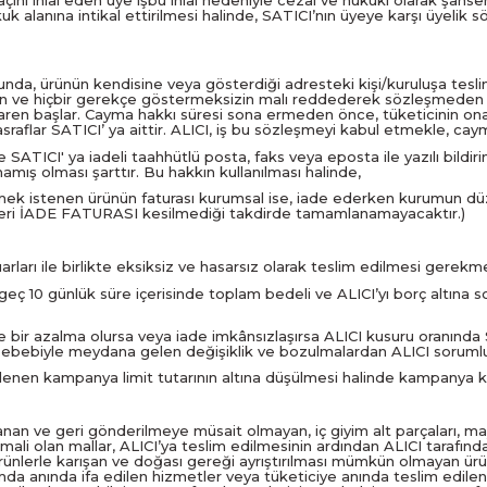
çını ihlal eden üye işbu ihlal nedeniyle cezai ve hukuki olarak şahsen
 hukuk alanına intikal ettirilmesi halinde, SATICI’nın üyeye karşı üy
munda, ürünün kendisine veya gösterdiği adresteki kişi/kuruluşa teslim
izin ve hiçbir gerekçe göstermeksizin malı reddederek sözleşmeden c
baren başlar. Cayma hakkı süresi sona ermeden önce, tüketicinin on
aflar SATICI’ ya aittir. ALICI, iş bu sözleşmeyi kabul etmekle, caym
inde SATICI' ya iadeli taahhütlü posta, faks veya eposta ile yazılı 
mış olması şarttır. Bu hakkın kullanılması halinde,
dilmek istenen ürünün faturası kurumsal ise, iade ederken kurumun dü
eleri İADE FATURASI kesilmediği takdirde tamamlanamayacaktır.)
rları ile birlikte eksiksiz ve hasarsız olarak teslim edilmesi gerekm
geç 10 günlük süre içerisinde toplam bedeli ve ALICI’yı borç altına 
e bir azalma olursa veya iade imkânsızlaşırsa ALICI kusuru oranında
 sebebiyle meydana gelen değişiklik ve bozulmalardan ALICI sorumlu
enen kampanya limit tutarının altına düşülmesi halinde kampanya kap
rlanan ve geri gönderilmeye müsait olmayan, iç giyim alt parçaları, may
li olan mallar, ALICI’ya teslim edilmesinin ardından ALICI tarafından
rünlerle karışan ve doğası gereği ayrıştırılması mümkün olmayan ür
amda anında ifa edilen hizmetler veya tüketiciye anında teslim edilen g