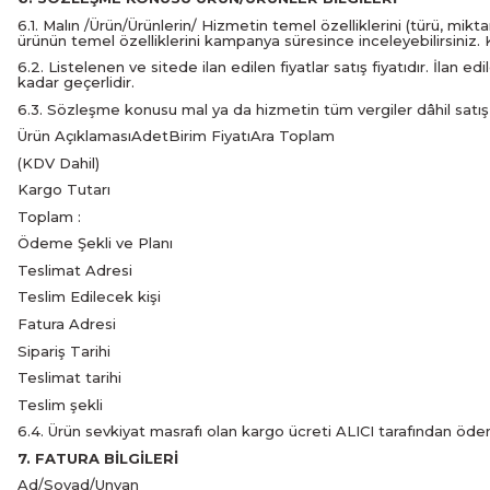
6.1. Malın /Ürün/Ürünlerin/ Hizmetin temel özelliklerini (türü, mik
ürünün temel özelliklerini kampanya süresince inceleyebilirsiniz.
6.2. Listelenen ve sitede ilan edilen fiyatlar satış fiyatıdır. İlan e
kadar geçerlidir.
6.3. Sözleşme konusu mal ya da hizmetin tüm vergiler dâhil satış f
Ürün AçıklamasıAdetBirim FiyatıAra Toplam
(KDV Dahil)
Kargo Tutarı
Toplam :
Ödeme Şekli ve Planı
Teslimat Adresi
Teslim Edilecek kişi
Fatura Adresi
Sipariş Tarihi
Teslimat tarihi
Teslim şekli
6.4. Ürün sevkiyat masrafı olan kargo ücreti ALICI tarafından öde
7. FATURA BİLGİLERİ
Ad/Soyad/Unvan