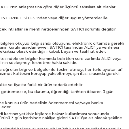
ATICI'nın anlaşmasına göre diğer üçüncü sahıslara ait olanlar
ından INTERNET SİTESİ'nden veya diğer uygun yöntemler ile
ecek ihtilaflar ile menfi neticelerinden SATICI sorumlu değildir.
n bilgileri okuyup, bilgi sahibi olduğunu, elektronik ortamda gerekli
inin kurulmasından evvel, SATICI tarafından ALICI' ya verilmesi
ve eksiksiz olarak edindiğini kabul, beyan ve taahhüt eder.
tesindeki ön bilgiler kısmında belirtilen süre zarfında ALICI veya
I’nın sözleşmeyi feshetme hakkı saklıdır.
reği olan bilgi ve belgeler ile teslim etmeyi, her türlü ayıptan arî
zmet kalitesini koruyup yükseltmeyi, işin ifası sırasında gerekli
 ve fiyatta farklı bir ürün tedarik edebilir.
e getiremezse, bu durumu, öğrendiği tarihten itibaren 3 gün
.
leşme konusu ürün bedelinin ödenmemesi ve/veya banka
 eder.
i kartının yetkisiz kişilerce haksız kullanılması sonucunda
ünü 3 gün içerisinde nakliye gideri SATICI’ya ait olacak şekilde
ciktirici hallerin oluşması gibi mücbir sebepler halleri nedeni ile