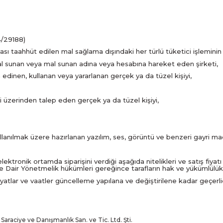
4/29188)
sı taahhüt edilen mal sağlama dışındaki her türlü tüketici işleminin
al sunan veya mal sunan adına veya hesabına hareket eden şirketi,
edinen, kullanan veya yararlanan gerçek ya da tüzel kişiyi,
 üzerinden talep eden gerçek ya da tüzel kişiyi,
llanılmak üzere hazırlanan yazılım, ses, görüntü ve benzeri gayri mad
tronik ortamda siparişini verdiği aşağıda nitelikleri ve satış fiyatı bel
Dair Yönetmelik hükümleri gereğince tarafların hak ve yükümlülükl
 fiyatlar ve vaatler güncelleme yapılana ve değiştirilene kadar geçerlidi
Saraciye ve Danışmanlık San. ve Tic. Ltd. Şti.