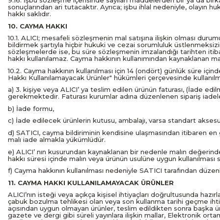
9.16. İşbu sözleşme içerisinde sayılan maddelerden bir ya da birka
sonuçlarından ari tutacaktır. Ayrıca; işbu ihlal nedeniyle, olayın
hakkı saklıdır.
10. CAYMA HAKKI
10.1. ALICI; mesafeli sözleşmenin mal satışına ilişkin olması duru
bildirmek şartıyla hiçbir hukuki ve cezai sorumluluk üstlenmeks
sözleşmelerde ise, bu süre sözleşmenin imzalandığı tarihten iti
hakkı kullanılamaz. Cayma hakkının kullanımından kaynaklanan masr
10.2. Cayma hakkının kullanılması için 14 (ondört) günlük süre iç
Hakkı Kullanılamayacak Ürünler" hükümleri çerçevesinde kullanılma
a) 3. kişiye veya ALICI’ ya teslim edilen ürünün faturası, (İade e
gerekmektedir. Faturası kurumlar adına düzenlenen sipariş iad
b) İade formu,
c) İade edilecek ürünlerin kutusu, ambalajı, varsa standart aksesua
d) SATICI, cayma bildiriminin kendisine ulaşmasından itibaren en 
malı iade almakla yükümlüdür.
e) ALICI’ nın kusurundan kaynaklanan bir nedenle malın değerind
hakkı süresi içinde malın veya ürünün usulüne uygun kullanılması
f) Cayma hakkının kullanılması nedeniyle SATICI tarafından düzenl
11. CAYMA HAKKI KULLANILAMAYACAK ÜRÜNLER
ALICI’nın isteği veya açıkça kişisel ihtiyaçları doğrultusunda hazı
çabuk bozulma tehlikesi olan veya son kullanma tarihi geçme ihtima
açısından uygun olmayan ürünler, teslim edildikten sonra başka ü
gazete ve dergi gibi süreli yayınlara ilişkin mallar, Elektronik ort