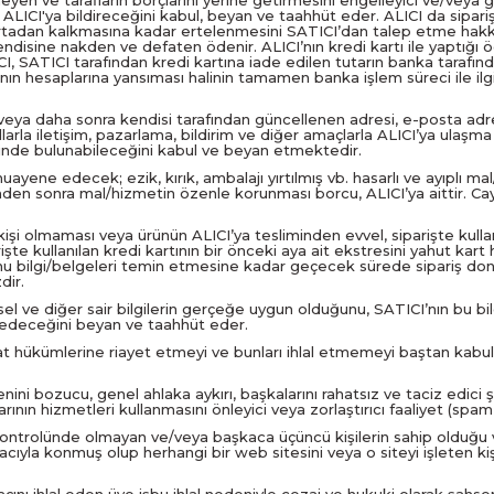
ICI'ya bildireceğini kabul, beyan ve taahhüt eder. ALICI da sipariş
rtadan kalkmasına kadar ertelenmesini SATICI’dan talep etme hakkını 
endisine nakden ve defaten ödenir. ALICI’nın kredi kartı ile yaptığı öd
ICI, SATICI tarafından kredi kartına iade edilen tutarın banka tarafınd
nın hesaplarına yansıması halinin tamamen banka işlem süreci ile ilgi
eya daha sonra kendisi tarafından güncellenen adresi, e-posta adresi,
rla iletişim, pazarlama, bildirim ve diğer amaçlarla ALICI’ya ulaşm
lerinde bulunabileceğini kabul ve beyan etmektedir.
ene edecek; ezik, kırık, ambalajı yırtılmış vb. hasarlı ve ayıplı ma
den sonra mal/hizmetin özenle korunması borcu, ALICI’ya aittir. Cay
nı kişi olmaması veya ürünün ALICI’ya tesliminden evvel, siparişte kullan
iparişte kullanılan kredi kartının bir önceki aya ait ekstresini yahut ka
konu bilgi/belgeleri temin etmesine kadar geçecek sürede sipariş do
dir.
isel ve diğer sair bilgilerin gerçeğe uygun olduğunu, SATICI’nın bu bil
n edeceğini beyan ve taahhüt eder.
vzuat hükümlerine riayet etmeyi ve bunları ihlal etmemeyi baştan ka
enini bozucu, genel ahlaka aykırı, başkalarını rahatsız ve taciz edici 
ın hizmetleri kullanmasını önleyici veya zorlaştırıcı faaliyet (spam, 
i kontrolünde olmayan ve/veya başkaca üçüncü kişilerin sahip olduğu 
amacıyla konmuş olup herhangi bir web sitesini veya o siteyi işleten 