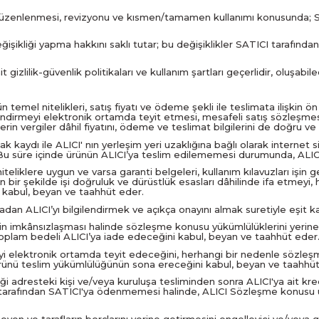
ın düzenlenmesi, revizyonu ve kısmen/tamamen kullanımı konusunda; S
eğişikliği yapma hakkını saklı tutar; bu değişiklikler SATICI taraf
izlilik-güvenlik politikaları ve kullanım şartları geçerlidir, oluşabil
temel nitelikleri, satış fiyatı ve ödeme şekli ile teslimata ilişkin ö
ilendirmeyi elektronik ortamda teyit etmesi, mesafeli satış sözleşmes
nlerin vergiler dâhil fiyatını, ödeme ve teslimat bilgilerini de doğru 
aydı ile ALICI' nın yerleşim yeri uzaklığına bağlı olarak internet si
r. Bu süre içinde ürünün ALICI’ya teslim edilememesi durumunda, ALIC
teliklere uygun ve varsa garanti belgeleri, kullanım kılavuzları işin ge
r şekilde işi doğruluk ve dürüstlük esasları dâhilinde ifa etmeyi, hi
 kabul, beyan ve taahhüt eder.
ALICI’yı bilgilendirmek ve açıkça onayını almak suretiyle eşit kalite
inin imkânsızlaşması halinde sözleşme konusu yükümlülüklerini yerin
de toplam bedeli ALICI’ya iade edeceğini kabul, beyan ve taahhüt eder
e’yi elektronik ortamda teyit edeceğini, herhangi bir nedenle söz
 ürünü teslim yükümlülüğünün sona ereceğini kabul, beyan ve taahhüt
 adresteki kişi ve/veya kuruluşa tesliminden sonra ALICI'ya ait kred
 tarafından SATICI'ya ödenmemesi halinde, ALICI Sözleşme konusu ür
yen ve tarafların borçlarını yerine getirmesini engelleyici ve/veya ge