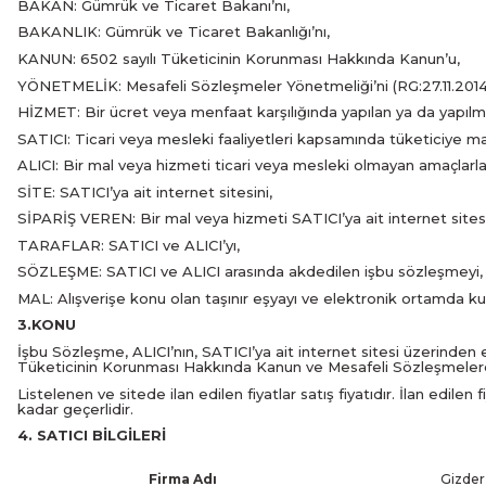
BAKAN: Gümrük ve Ticaret Bakanı’nı,
BAKANLIK: Gümrük ve Ticaret Bakanlığı’nı,
KANUN: 6502 sayılı Tüketicinin Korunması Hakkında Kanun’u,
YÖNETMELİK: Mesafeli Sözleşmeler Yönetmeliği’ni (RG:27.11.201
HİZMET: Bir ücret veya menfaat karşılığında yapılan ya da yapılma
SATICI: Ticari veya mesleki faaliyetleri kapsamında tüketiciye m
ALICI: Bir mal veya hizmeti ticari veya mesleki olmayan amaçlarla 
SİTE: SATICI’ya ait internet sitesini,
SİPARİŞ VEREN: Bir mal veya hizmeti SATICI’ya ait internet sitesi
TARAFLAR: SATICI ve ALICI’yı,
SÖZLEŞME: SATICI ve ALICI arasında akdedilen işbu sözleşmeyi,
MAL: Alışverişe konu olan taşınır eşyayı ve elektronik ortamda ku
3.KONU
İşbu Sözleşme, ALICI’nın, SATICI’ya ait internet sitesi üzerinden elek
Tüketicinin Korunması Hakkında Kanun ve Mesafeli Sözleşmelere 
Listelenen ve sitede ilan edilen fiyatlar satış fiyatıdır. İlan edilen
kadar geçerlidir.
4. SATICI BİLGİLERİ
Firma Adı
Gizder 