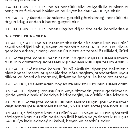
8.4. INTERNET SİTESİ'ne ait her türlü bilgi ve içerik ile bunlar
hariç; tüm fikri-sınai haklar ve mülkiyet hakları SATICI'ya aittir.
8.5. SATICI yukarıdaki konularda gerekli görebileceği her türlü d
duyurulduğu andan itibaren geçerli olur.
8.6. INTERNET SİTESİ'nden ulaşılan diğer sitelerde kendilerine ait g
9. GENEL HÜKÜMLER
9.1. ALICI, SATICI’ya ait internet sitesinde sözleşme konusu ürünün 
teyidi verdiğini kabul, beyan ve taahhüt eder. ALICI’nın; Ön Bilg
gereken adresi, siparişi verilen ürünlere ait temel özellikleri, ürü
9.2. Sözleşme konusu her bir ürün, 30 günlük yasal süreyi aşmamak k
ALICI’nın gösterdiği adresteki kişi ve/veya kuruluşa teslim edili
9.3. SATICI, Sözleşme konusu ürünü eksiksiz, siparişte belirtilen ni
olarak yasal mevzuat gereklerine göre sağlam, standartlara uygun bi
dikkat ve özeni göstermeyi, ihtiyat ve öngörü ile hareket etmeyi
9.4. SATICI, sözleşmeden doğan ifa yükümlülüğünün süresi dolmadan 
9.5. SATICI, sipariş konusu ürün veya hizmetin yerine getirilmes
içinde yazılı olarak tüketiciye bildireceğini, 14 günlük süre için
9.6. ALICI, Sözleşme konusu ürünün teslimatı için işbu Sözleşm
kayıtlarında iptal edilmesi halinde, SATICI’nın sözleşme konusu
9.7. ALICI, Sözleşme konusu ürünün ALICI veya ALICI’nın gösterdiği
sözleşme konusu ürün bedelinin ilgili banka veya finans kuruluşu
SATICI’ya iade edeceğini kabul, beyan ve taahhüt eder.
9.8. SATICI, tarafların iradesi dışında gelişen, önceden öngörüleme