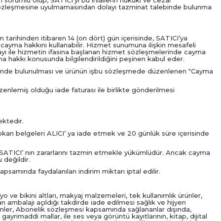
 sorumlu olup, SATICI’yı bu ihlallerin hukuki ve cezai
elik sözleşmesine uyulmamasından dolayı tazminat talebinde bulunma
 tarihinden itibaren 14 (on dört) gün içerisinde, SATICI’ya
ayma hakkını kullanabilir. Hizmet sunumuna ilişkin mesafeli
ayı ile hizmetin ifasına başlanan hizmet sözleşmelerinde cayma
a hakkı konusunda bilgilendirildiğini peşinen kabul eder.
bildirimde bulunulması ve ürünün işbu sözleşmede düzenlenen "Cayma
zenlemiş olduğu iade faturası ile birlikte gönderilmesi
ektedir.
sokan belgeleri ALICI’ ya iade etmek ve 20 günlük süre içerisinde
 SATICI’ nın zararlarını tazmin etmekle yükümlüdür. Ancak cayma
 değildir.
samında faydalanılan indirim miktarı iptal edilir.
o ve bikini altları, makyaj malzemeleri, tek kullanımlık ürünler,
 ambalajı açıldığı takdirde iade edilmesi sağlık ve hijyen
ünler, Abonelik sözleşmesi kapsamında sağlananlar dışında,
ayrimaddi mallar, ile ses veya görüntü kayıtlarının, kitap, dijital