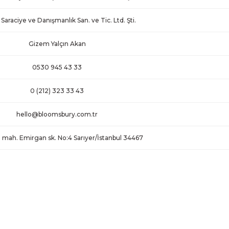
Saraciye ve Danışmanlık San. ve Tic. Ltd. Şti.
Gizem Yalçın Akan
0530 945 43 33
0 (212) 323 33 43
hello@bloomsbury.com.tr
 mah. Emirgan sk. No:4 Sarıyer/İstanbul 34467