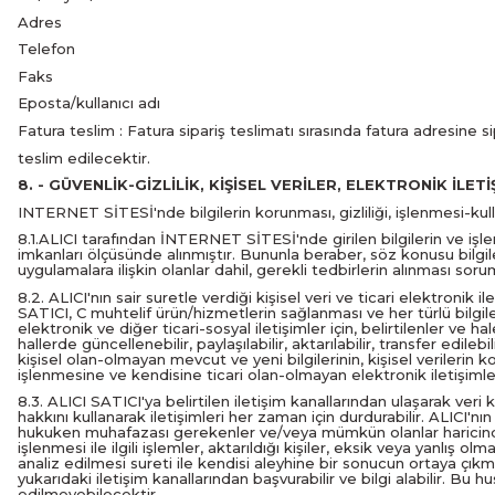
Adres
Telefon
Faks
Eposta/kullanıcı adı
Fatura teslim : Fatura sipariş teslimatı sırasında fatura adresine sip
teslim edilecektir.
8. - GÜVENLİK-GİZLİLİK, KİŞİSEL VERİLER, ELEKTRONİK İLET
INTERNET SİTESİ'nde bilgilerin korunması, gizliliği, işlenmesi-kullanı
8.1.ALICI tarafından İNTERNET SİTESİ'nde girilen bilgilerin ve işl
imkanları ölçüsünde alınmıştır. Bununla beraber, söz konusu bilgiler
uygulamalara ilişkin olanlar dahil, gerekli tedbirlerin alınması sorum
8.2. ALICI'nın sair suretle verdiği kişisel veri ve ticari elektronik 
SATICI, C muhtelif ürün/hizmetlerin sağlanması ve her türlü bilgil
elektronik ve diğer ticari-sosyal iletişimler için, belirtilenler ve 
hallerde güncellenebilir, paylaşılabilir, aktarılabilir, transfer edile
kişisel olan-olmayan mevcut ve yeni bilgilerinin, kişisel veriler
işlenmesine ve kendisine ticari olan-olmayan elektronik iletişimle
8.3. ALICI SATICI'ya belirtilen iletişim kanallarından ulaşarak ver
hakkını kullanarak iletişimleri her zaman için durdurabilir. ALICI'nın
hukuken muhafazası gerekenler ve/veya mümkün olanlar haricindeki bi
işlenmesi ile ilgili işlemler, aktarıldığı kişiler, eksik veya yanlış ol
analiz edilmesi sureti ile kendisi aleyhine bir sonucun ortaya çık
yukarıdaki iletişim kanallarından başvurabilir ve bilgi alabilir. Bu
edilmeyebilecektir.