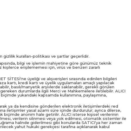
izlilik kuralları-politikası ve şartlar geçerlidir.
tyapısında, bilgi ve işlemin mahiyetine göre günümüz teknik
 kişilerce erişilememesi için, virüs ve benzeri zararlı
ET SİTESİ'ne üyeliği ve alışverişleri sırasında edinilen bilgileri
a kartı, kredi kartı ve üyelik uygulamaları amaçlı yapılacak
abilir, basılı/manyetik arşivlerde saklanabilir, gerekli görülen
nunen gereken durumlarda ilgili Merci ve Mahkemelere iletilebilir. ALICI
un biçimde yukarıdaki kapsamda kullanımına, paylaşımına,
şarak ya da kendisine gönderilen elektronik iletişimlerdeki red
fına iletişimler yasal azami süre içinde durdurulur; ayrıca dilerse,
biçimde anonim hale getirilir. ALICI isterse kişisel verilerinin
ldirilmesi, verilerin silinmesi veya yok edilmesi, otomatik sistemler ile
ara uğrama halinde giderilmesi gibi konularda SATICI'ya her zaman
etirilecek yahut hukuki gerekçesi tarafına açıklanarak kabul