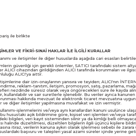
ariş ile birlikte
İŞİMLER VE FİKRİ-SINAİ HAKLAR İLE İLGİLİ KURALLAR
mı ve iletişimler ile diğer hususlarda aşağıda cari esasları belirtilen g
emlerin güvenliği için gerekli önlemler, SATICI tarafındaki sistem al
 ALICI cihazından girildiğinden ALICI tarafında korunmaları ve ilgisiz
luluğu ALICI'ya aittir.
iletişimlerine dair izin-onaylarının yanısıra ve teyiden; ALICI'nın İNTERN
endirme, reklam-tanıtım, iletişim, promosyon, satış, pazarlama, mağaz
halefleri nezdinde süresiz olarak veya öngörecekleri süre ile kayda alın
bilir, kullanılabilir ve sair suretlerle işlenebilir. Bu veriler ayrıca ka
in korunması hakkında mevzuat ile elektronik ticaret mevzuatına uyg
r ve diğer iletişimler yapılmasına muvafakat ve izin vermiştir.
i kullanımı-işlenmelerini ve/veya aynı kanallardan kanuni usulünce ula
 bu husustaki açık bildirimine göre, kişisel veri işlemleri ve/veya tara
lgileri, veri kayıt sisteminden silinir ya da kimliği belli olmayacak 
ması halinde düzeltilmesi, düzeltilen bilgilerin ilgili üçüncü kişilere bi
masına itiraz, verilerin kanuna aykırı olarak işlenmesi sebebi ile zar
 hususlardaki başvuru ve talepleri yasal azami süreler içinde yerine g