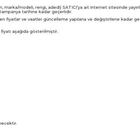
tarı, marka/modeli, rengi, adedi) SATICI’ya ait internet sitesinde yay
 Kampanya tarihine kadar geçerlidir.
dilen fiyatlar ve vaatler güncelleme yapılana ve değiştirilene kadar geçe
iyatı aşağıda gösterilmiştir.
necektir.