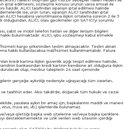
in iptal edilmesini, sözleşme konusu ürünün varsa emsali ile
haizdir. ALICI tarafından siparişin iptal edilmesi halinde
emelerde ise, ürün tutarı, siparişin ALICI tarafından iptal
an ALICI hesabına yansıtılmasına ilişkin ortalama sürecin 2 ile 3
li olduğundan, ALICI, olası gecikmeler için SATICI’yı sorumlu
 sabit ve mobil telefon hatları ve diğer iletişim bilgileri
a hakkı bulunmaktadır. ALICI, işbu sözleşmeyi kabul etmekle
l/hizmeti kargo şirketinden teslim almayacaktır. Teslim alınan
ma hakkı kullanılacaksa mal/hizmet kullanılmamalıdır. Fatura
ılan kredi kartına ilişkin güvenlik açığı tespit edilmesi halinde,
rt hamilinin bankasından kredi kartının kendisine ait olduğuna ilişkin
ndurulacak olup, mezkur taleplerin 24 saat içerisinde
gilerin gerçeğe aykırılığı nedeniyle uğrayacağı tüm zararları,
bul ve taahhüt eder. Aksi takdirde, doğacak tüm hukuki ve cezai
şekilde, yasalara aykırı bir amaç için, başkalarının maddi ve manevi
virus, truva atı, vb.) işlemlerde bulunamaz.
ve/veya işlettiği başka web sitelerine ve/veya başka içeriklere
kişiyi desteklememekte ve Link verilen web sitesinin içerdiği