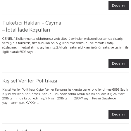
Devamı
BAGS
Tüketici Haklari – Cayma
– İptal İade Koşullari
GENEL: 1.Kullanmakta olduğunuz web sitesi üzerinden elektronik ortamda sipariş
verdiğiniz takdirde, size sunulan ön bilgilendirme formunu ve mesafeli satış
sözleşmesini kabul etmiş sayılırsınız. 2.Alıcılar, satın aldıkları ürünün satış ve teslimi ile
ilgili olarak 6502 sayıl ...
Devamı
Kişisel Veriler Politikası
Kişisel Veriler Politikası Kişisel Veriler Kanunu hakkında genel bilgilendirme 6698 Sayılı
Kişisel Verilerin Korunması Kanunu (bundan sonra KVKK olarak anılacaktır) 24 Mart
2016 tarihinde kabul edilmiş, 7 Nisan 2016 tarihli 29677 sayılı Resmi Gazete’de
yayınlanmıştır. KVKK’n ...
Devamı