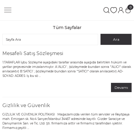
0
Geri Dön
Geri Dön
Geri Dön
 LEATHER GOODS
ATHER GOODS
Tüm Sayfalar
N
Mesafeli Satış Sözleşmesi
1.TARAFLAR İşbu Sözleşme aşağıdaki taraflar arasında aşağıda belirtilen hüküm ve
şartlar çerçevesinde imzalanmıştır. A.‘ALICI’ ; (sözleşmede bundan sonra "ALICI" olarak
s
anılacaktır) B.‘SATICI’ ; (sözleşmede bundan sonra "SATICI" olarak anılacaktır) AD-
SOYAD: ADRES: İş bu sö ...
SE
Devamı
Gizlilik ve Güvenlik
GS
GİZLİLİK VE GÜVENLİK POLİTİKASI Mağazamızda verilen tüm servisler ve Reşitpaşa
mah. Emirgan sk. No:4 Sarıyer/İstanbul 34467 adresinde kayıtlı Gizder Saraciye ve
Danışmanlık San. ve Tic. Ltd. Şti. firmamıza aittir ve firmamız tarafından işletilir.
S
Firmamız,çeşitli ...