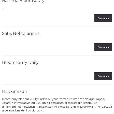
Basında Bloomsbury
...
Devamı
Satış Noktalarımız
Devamı
Bloomsbury Daily
Devamı
Hakkımızda
Bloomsbury Istanbul, 2018 yılından bu yana zamansız tasarım anlayışını çağdaş
yaşamın ihtiyaçlarıyla buluşturan bir deri aksesuar markasıdır. İstanbul’un
dinamizminden beslenen marka, estetik ile işlevselliği aynı çizgide ele alır; her parçada
sade ama karakterli bir duruş y ...