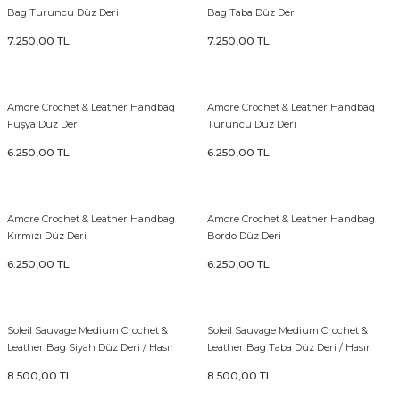
Bag Turuncu Düz Deri
Bag Taba Düz Deri
BAGS
7.250,00 TL
7.250,00 TL
Amore Crochet & Leather Handbag
Amore Crochet & Leather Handbag
Fuşya Düz Deri
Turuncu Düz Deri
6.250,00 TL
6.250,00 TL
Amore Crochet & Leather Handbag
Amore Crochet & Leather Handbag
Kırmızı Düz Deri
Bordo Düz Deri
6.250,00 TL
6.250,00 TL
Soleil Sauvage Medium Crochet &
Soleil Sauvage Medium Crochet &
Leather Bag Siyah Düz Deri / Hasır
Leather Bag Taba Düz Deri / Hasır
Örgü
Örgü
8.500,00 TL
8.500,00 TL