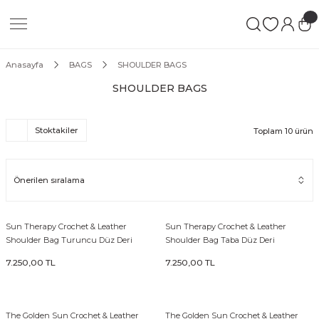
Geri Dön
Geri Dön
Geri Dön
 LEATHER GOODS
ATHER GOODS
Anasayfa
BAGS
SHOULDER BAGS
SHOULDER BAGS
N
Stoktakiler
Toplam 10 ürün
s
SE
Sun Therapy Crochet & Leather
Sun Therapy Crochet & Leather
Shoulder Bag Turuncu Düz Deri
Shoulder Bag Taba Düz Deri
7.250,00 TL
7.250,00 TL
GS
S
The Golden Sun Crochet & Leather
The Golden Sun Crochet & Leather