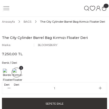
Geri Dön
Geri Dön
Geri Dön
 LEATHER GOODS
ATHER GOODS
Anasayfa
BAGS
The City Cylinder Barrel Bag Kırmızı Floater Deri
N
The City Cylinder Barrel Bag Kırmızı Floater Deri
Marka
BLOOMSBURY
7.250,00 TL
s
Renk / Deri
SE
GS
S
SEPETE EKLE