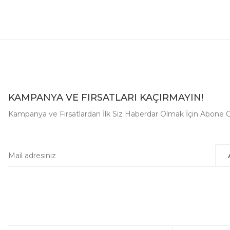
Seniha Heritage Tote Bag Pastel Puzzle Floater Deri
YENİ
20.500,00 TL
KAMPANYA VE FIRSATLARI KAÇIRMAYIN!
Kampanya ve Fırsatlardan İlk Siz Haberdar Olmak İçin Abone O