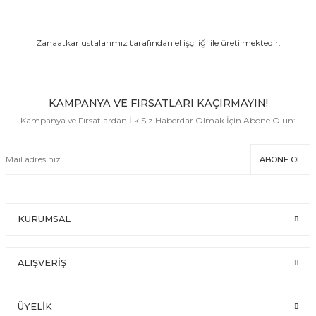
7.250,00 TL
Zanaatkar ustalarımız tarafından el işçiliği ile üretilmektedir.
The Golden Sun Crochet & Leather Bag Taba Düz Deri
7.250,00 TL
KAMPANYA VE FIRSATLARI KAÇIRMAYIN!
Amore Crochet & Leather Handbag Fuşya Düz Deri
Kampanya ve Fırsatlardan İlk Siz Haberdar Olmak İçin Abone Olun:
6.250,00 TL
ABONE OL
Amore Crochet & Leather Handbag Turuncu Düz Deri
6.250,00 TL
KURUMSAL
Amore Crochet & Leather Handbag Kırmızı Düz Deri
ALIŞVERİŞ
6.250,00 TL
Amore Crochet & Leather Handbag Bordo Düz Deri
ÜYELİK