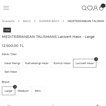
Geri Dön
Geri Dön
Geri Dön
 LEATHER GOODS
ATHER GOODS
Anasayfa
BAGS
SUMMER BAGS
MEDITERRANEAN TALISMANS L
N
YENİ
MEDITERRANEAN TALISMANS Lacivert Hasır - Large
12.500,00 TL
s
Renk / Deri
Hasır Rengi
Kahverengi Hasır
Kırmızı Hasır
Lacivert Hasır
SE
Sarı Hasır
Boyut
GS
Large
Medium
Mini
S