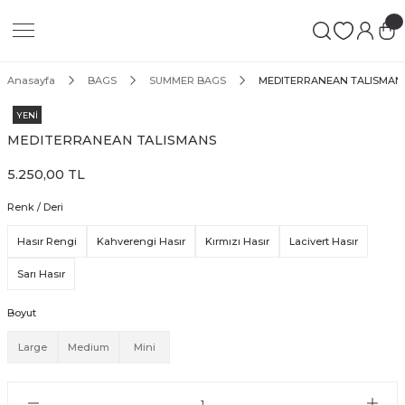
Geri Dön
Geri Dön
Geri Dön
 LEATHER GOODS
ATHER GOODS
Anasayfa
BAGS
SUMMER BAGS
MEDITERRANEAN TALISMAN
N
YENİ
MEDITERRANEAN TALISMANS
5.250,00 TL
s
Renk / Deri
Hasır Rengi
Kahverengi Hasır
Kırmızı Hasır
Lacivert Hasır
SE
Sarı Hasır
Boyut
GS
Large
Medium
Mini
S