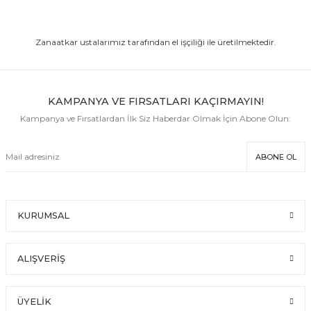
7.250,00 TL
Zanaatkar ustalarımız tarafından el işçiliği ile üretilmektedir.
The Golden Sun Crochet & Leather Bag Taba Düz Deri
7.250,00 TL
KAMPANYA VE FIRSATLARI KAÇIRMAYIN!
Amore Crochet & Leather Handbag Fuşya Düz Deri
Kampanya ve Fırsatlardan İlk Siz Haberdar Olmak İçin Abone Olun:
6.250,00 TL
ABONE OL
Amore Crochet & Leather Handbag Turuncu Düz Deri
6.250,00 TL
KURUMSAL
Amore Crochet & Leather Handbag Kırmızı Düz Deri
ALIŞVERİŞ
6.250,00 TL
Amore Crochet & Leather Handbag Bordo Düz Deri
ÜYELİK