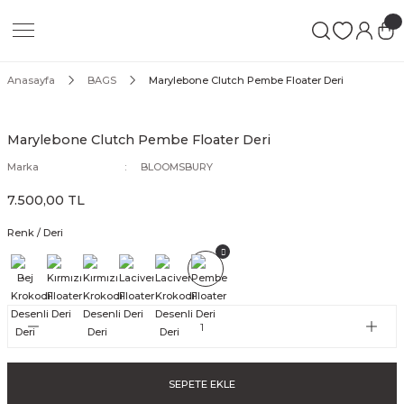
Geri Dön
Geri Dön
Geri Dön
 LEATHER GOODS
ATHER GOODS
Anasayfa
BAGS
Marylebone Clutch Pembe Floater Deri
N
Marylebone Clutch Pembe Floater Deri
Marka
BLOOMSBURY
7.500,00 TL
s
Renk / Deri
SE
GS
S
SEPETE EKLE