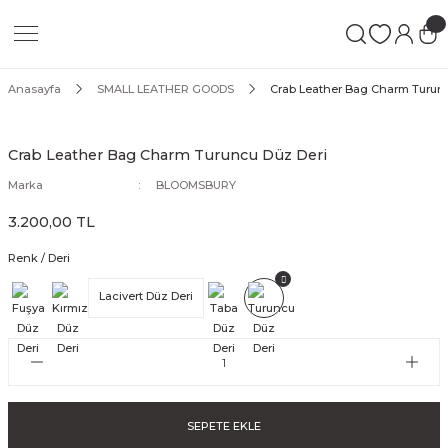
Geri Dön
Geri Dön
Geri Dön
 LEATHER GOODS
ATHER GOODS
Anasayfa
SMALL LEATHER GOODS
Crab Leather Bag Charm Turunc
N
Crab Leather Bag Charm Turuncu Düz Deri
Marka
BLOOMSBURY
3.200,00 TL
s
Renk / Deri
SE
Lacivert Düz Deri
GS
S
SEPETE EKLE