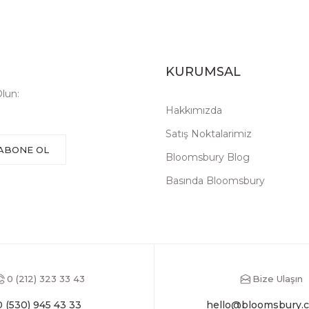
KURUMSAL
lun:
Hakkımızda
Satış Noktalarimiz
ABONE OL
Bloomsbury Blog
Basında Bloomsbury
0 (212) 323 33 43
Bize Ulaşın
0 (530) 945 43 33
hello@bloomsbury.c