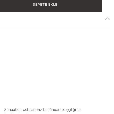
SEPETE EKLE
odil Desenli Deri
loater Deri
Soho A5 Deri Defter Lacivert Floater Deri
YENİ
3.500,00 TL
Zanaatkar ustalarımız tarafından el işçiliği ile