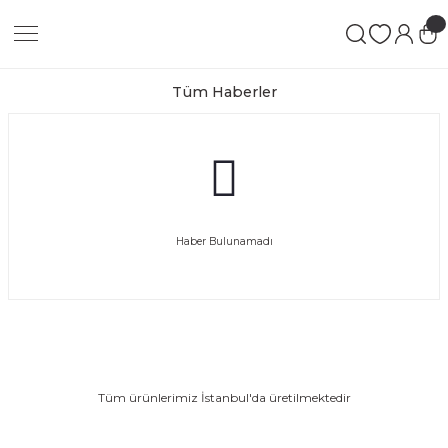
Geri Dön
Geri Dön
Geri Dön
 LEATHER GOODS
ATHER GOODS
Tüm Haberler
N
s
Haber Bulunamadı
SE
GS
Tüm ürünlerimiz İstanbul'da üretilmektedir
S