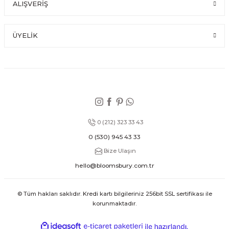
ALIŞVERİŞ
ÜYELİK
0 (212) 323 33 43
0 (530) 945 43 33
Bize Ulaşın
hello@bloomsbury.com.tr
© Tüm hakları saklıdır. Kredi kartı bilgileriniz 256bit SSL sertifikası ile
korunmaktadır.
ideasoft
ile
e-